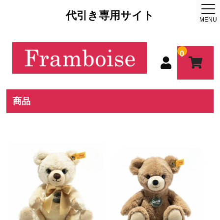
代引き専用サイト
MENU
0
商品
ホーム
当店について
事業内容
オークション代行